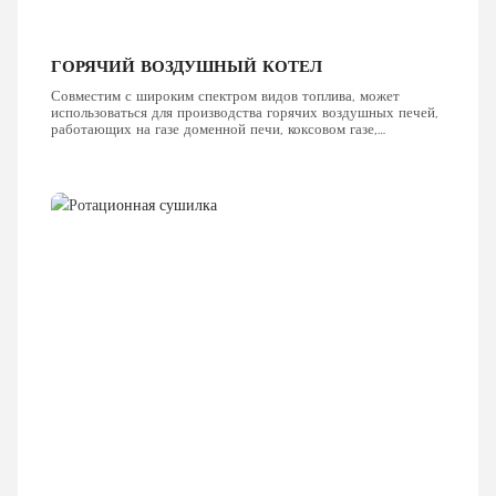
ГОРЯЧИЙ ВОЗДУШНЫЙ КОТЕЛ
Совместим с широким спектром видов топлива, может
использоваться для производства горячих воздушных печей,
работающих на газе доменной печи, коксовом газе,
конвертерном газе, смешанном газе, газе производителя,
природном газе, сжиженном нефтяном газе, химическом
отходящем газе, тяжелом топливе, дизеле и измельченном
угле.