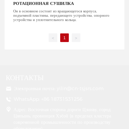
РОТАЦИОННАЯ СУШИЛКА
Он в основном состоит из вращающегося корпуса,
подъемной пластины, передающего устройства, опорного
устройства и уплотнительного кольца.
1
<
>
КОНТАКТЫ
Электронная почта:
yilin@cn-tsjsrs.com
WhatsApp: +86 18731531256
Адрес:
Восточная сторона дороги Цзинву, город
Цяньань, провинция Хэбэй (в пределах кластера
современной промышленности по производству
оборудования)