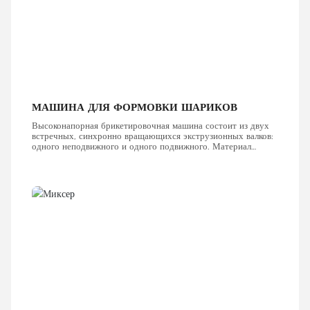
МАШИНА ДЛЯ ФОРМОВКИ ШАРИКОВ
Высоконапорная брикетировочная машина состоит из двух
встречных, синхронно вращающихся экструзионных валков:
одного неподвижного и одного подвижного. Материал
принудительно подается прессующим винтом сверху, затем
непрерывно захватывается прессующими валками и
направляется в шаровую канавку.