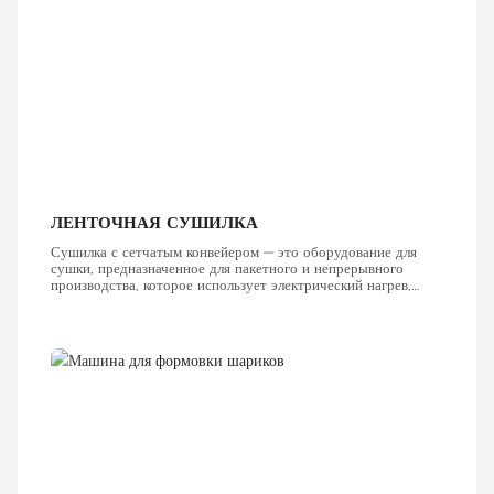
ЛЕНТОЧНАЯ СУШИЛКА
Сушилка с сетчатым конвейером — это оборудование для
сушки, предназначенное для пакетного и непрерывного
производства, которое использует электрический нагрев,
паровой нагрев и нагрев горячим воздухом для непрерывной
сушки материалов с помощью стальной сетки в качестве
конвейерной ленты.